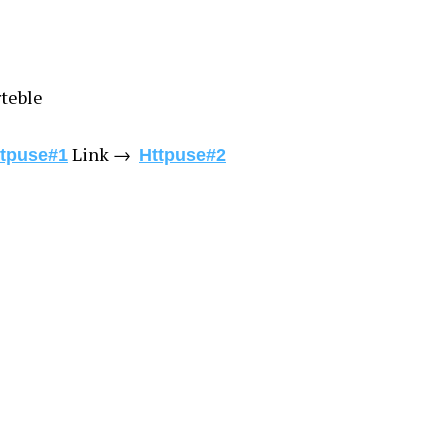
rteble
Link →
ttpuse#1
Httpuse#2