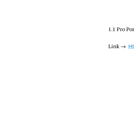
1.1 Pro Po
Link →
H