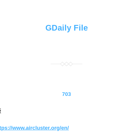
GDaily File
703
版
tps://www.aircluster.org/en/