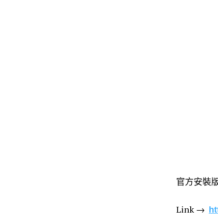
Skip
Skip
to
to
the
the
content
main
menu
官方安裝
Link →
ht