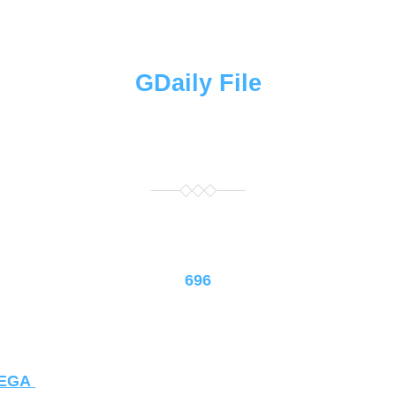
GDaily File
696
EGA