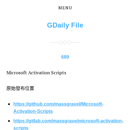
MENU
Skip
Skip
to
to
the
the
GDaily File
content
main
menu
689
Microsoft Activation Scripts
原始發布位置
https://github.com/massgravel/Microsoft-
Activation-Scripts
https://gitlab.com/massgrave/microsoft-activation-
scripts