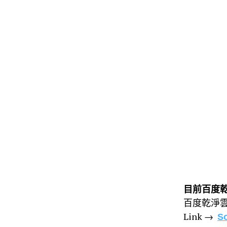
Skip
Skip
to
to
the
the
content
main
menu
目前百度
百度乾淨雲
Link →
So