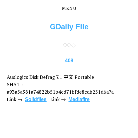
MENU
Skip
Skip
to
to
the
the
GDaily File
content
main
menu
408
Auslogics Disk Defrag 7.1 中文 Portable
SHA1 :
a93a5a381a74822b51b4cd71bfde8cdb251d6a7a
Link →
Link →
Solidfiles
Mediafire