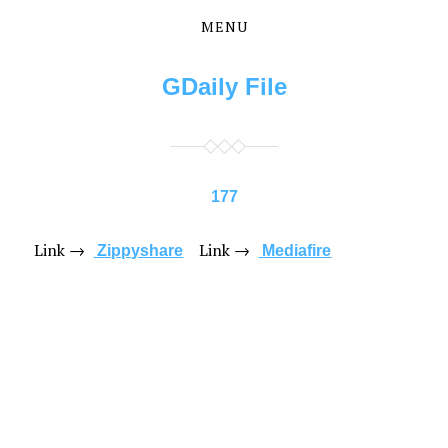
MENU
Skip
Skip
to
to
the
the
GDaily File
content
main
menu
177
Link →
Link →
Zippyshare
Mediafire