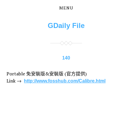
MENU
Skip
Skip
to
to
the
the
GDaily File
content
main
menu
140
Portable 免安裝版&安裝版 (官方提供)
Link →
http://www.fosshub.com/Calibre.html